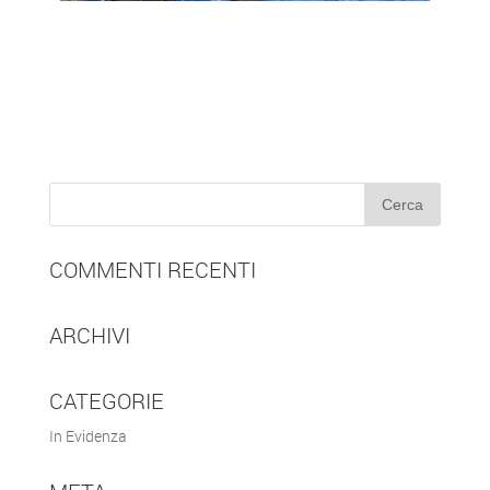
Riparazione della carrozzeria
Nessuna franchigia assicurativa
Auto sostitutiva gratuita
Convenzione con le maggiori compagnie
assicurative
COMMENTI RECENTI
ARCHIVI
CATEGORIE
In Evidenza